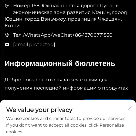
Номер 168, Южная шестая дорога Пунань,
экономическая зона развития Юэцин, город
Юэцин, город Вэньчжоу, провинция Чжэцзян,
Китай
Тел./WhatsApp/WeChat
+86-13706771530
[email protected]
Информационный бюллетень
Добро пожаловать связаться с нами для
получения последней информации о продуктах
Отправить
We value your privacy
We use cookies and similar tools to provide our services.
If you don't want to accept all cookies, click Personalize
cookies.