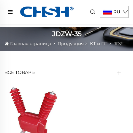
RU
JDZW-35
Главная страница
>
Продукция
>
КТ и ПТ
>
JDZW-35
ВСЕ ТОВАРЫ