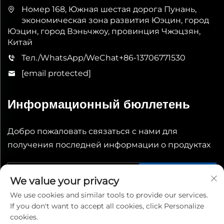
Номер 168, Южная шестая дорога Пунань,
экономическая зона развития Юэцин, город
Юэцин, город Вэньчжоу, провинция Чжэцзян,
Китай
Тел./WhatsApp/WeChat
+86-13706771530
[email protected]
Информационный бюллетень
Добро пожаловать связаться с нами для
получения последней информации о продуктах
Отправить
We value your privacy
We use cookies and similar tools to provide our services.
If you don't want to accept all cookies, click Personalize
cookies.