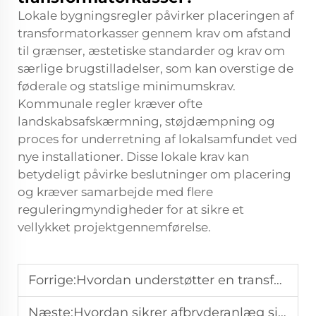
Lokale bygningsregler påvirker placeringen af
transformatorkasser gennem krav om afstand
til grænser, æstetiske standarder og krav om
særlige brugstilladelser, som kan overstige de
føderale og statslige minimumskrav.
Kommunale regler kræver ofte
landskabsafskærmning, støjdæmpning og
proces for underretning af lokalsamfundet ved
nye installationer. Disse lokale krav kan
betydeligt påvirke beslutninger om placering
og kræver samarbejde med flere
reguleringmyndigheder for at sikre et
vellykket projektgennemførelse.
Forrige:
Hvordan understøtter en transformerkasse modulær udvidelse af strømsystemer?
Næste:
Hvordan sikrer afbryderanlæg sikkerhed og stabilitet i mellemspændingskraftsystemer?