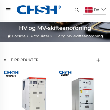
DA
HV og MV-skifteanordning
Forside
>
Produkter
>
HV og MV-skifteanordning
ALLE PRODUKTER