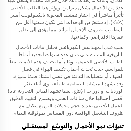
العادي، وعادةً ما يحدث ذلك خلال فترات محددة يشغّل فيها
عددٌ من الأحمال بشكل متزامن. ويؤثر هذا الطلب الأقصى
تأثيراً مباشراً في اختيار تصنيف المحولة بالكيلوفولت أمبير
(kVA)، إذ ستتعرّض الوحدات التي تكون سعتها أقل من
المطلوب لظروف الإحمال الزائد، مما يؤدي إلى تقليل
عمرها الافتراضي وكفاءتها.
يجب على المهندسين الكهربائيين تحليل بيانات الأحمال
التاريخية الممتدة على مدى عدة سنوات لتحديد أنماط
الطلب الأقصى الحقيقية. وغالباً ما تختلف هذه الأنماط تبعاً
للمواسم، حيث تُحدث أحمال تكييف الهواء في فصل
الصيف أو متطلبات التدفئة في فصل الشتاء قممًا مميزة.
وقد تشهد المنشآت الصناعية طلباً قصوى أثناء تغيّر
الورديات أو دورات الإنتاج، بينما تشهد المباني التجارية عادةً
أقصى أحمالها خلال ساعات العمل. ويضمن التقييم الدقيق
للحمل الأقصى
تحديد حجم محولات التوزيع
يتكيف مع
ظروف التشغيل الواقعية دون المساس بموثوقية النظام.
تنبؤات نمو الأحمال والتوسّع المستقبلي