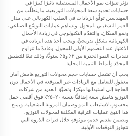
تؤثر تنبؤات نمو الأحمال المستقبلية تأثيرًا كبيرًا في
حسابات تحديد سعة المحولات التوزيعية، ما يتطلّب من
المهندسين توقُّع الزيادات في الطلب الكهربائي على مدار
العمر التشغيلي للمحول. وتساهم عمليات التوسّع الصناعي،
ونمو السكان، والتقدّم التكنولوجي في زيادة الأحمال
الكهربائية بشكلٍ تدريجيٍّ، ويجب أخذ هذه الزيادة في
الاعتبار عند التصميم الأولي للمحول. وعادةً ما تتراوح
تقديرات النمو الحذرة بين ٢٪ و٥٪ سنويًّا، وذلك تبعًا للتطبيق
المحدّد وأنماط التنمية المحلية.
يجب أن تشمل حسابات حجم محولات التوزيع هامش أمان
معقولٍ للتعامل مع الزيادات غير المتوقعة في الأحمال دون
الحاجة إلى استبدالها مبكرًا. وتطبِّق العديد من شركات
التوزيع هامش سعة إضافيًّا بنسبة ٢٠–٢٥٪ فوق أقصى حمل
محسوبٍ لاستيعاب النمو وضمان المرونة التشغيلية. ويمنع
هذا النهج عمليات الترقية المكلفة لمحولات التوزيع،
ويضمن تقديم خدمةٍ موثوقةٍ خلال فترات الذروة التي
تتجاوز التوقعات الأولية.