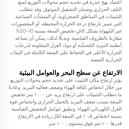
اعتماد نهج حذرة في تحديد حجم محولات التوزيع لمنع
التلف الحراري وضمان التشغيل الموثوق. وقد تتطلب
التثبيتات في المناطق الصحراوية، أو المنشآت الصناعية
التي تتميز بارتفاع درجة الحرارة المحيطة، أو المقصورات
غير المُهواة بشكل كافٍ تخفيض السعة بنسبة 10–20%
مقارنةً بالظروف القياسية. وبديلًا لذلك، يمكن أن تساعد
أنظمة التبريد المُحسَّنة أو مواد العزل المقاومة لدرجات
الحرارة الأعلى في الحفاظ على السعة الكاملة في البيئات
الحرارية الصعبة.
الارتفاع عن سطح البحر والعوامل البيئية
يؤثر ارتفاع مكان التثبيت على تحديد حجم محولات التوزيع
من خلال انخفاض كثافة الهواء وضعف فعالية التبريد. وعادةً
ما تتطلب التثبيتات على ارتفاع يزيد عن ١٠٠٠ متر تخفيض
السعة بسبب ضعف التبريد بالحمل الحراري وانخفاض قوة
العزل الكهربائي للهواء. وتطبق عوامل التخفيض القياسية
بنسبة انخفاض ٠٫٥٪ في السعة لكل زيادة في الارتفاع
قدرها ١٠٠ متر فوق مستوى ١٠٠٠ متر.