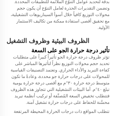
بدقة لتحديد عوامل التنوّع الملائمة للتطبيقات المحددة.
وتضمن التقديرات الحذرة لعامل التنوّع أن يكون حجم
محولات التوزيع كافياً خلال أسوأ السيناريوهات التشغيلية،
مع تحقيق أقصى استفادة ممكنة من تكاليف الاستثمار
الأولية.
الظروف البيئية وظروف التشغيل
تأثير درجة حرارة الجو على السعة
تؤثر ظروف درجة حرارة الجو تأثيراً كبيراً على متطلبات
تحديد حجم محولات التوزيع نظراً لتأثيرها المباشر على
كفاءة التبريد والأداء الحراري. وتعتمد التصنيفات القياسية
للمحولات على درجات حرارة جو محددة، وعادةً ما تكون
متوسط درجة حرارة ٣٠°م مع أقصى درجة حرارة يومية
تبلغ ٤٠°م. أما البيئات التشغيلية التي تتجاوز هذه الظروف
فتتطلب تخفيض السعة المُصنَّفة أو تركيب أنظمة تبريد
محسَّنة للحفاظ على درجات حرارة تشغيل آمنة.
تتطلب المواقع ذات درجات الحرارة المحيطة المرتفعة