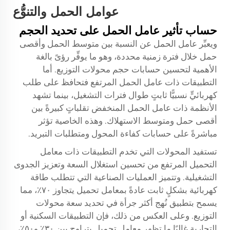
عوامل الحمل والتنوُّع
حساب تأثير عامل الحمل على تحديد الحجم
ويعبِّر عامل الحمل عن النسبة بين متوسط الحمل وأقصى
حمل خلال فترة زمنية محددة، وهو ما يوفِّر رؤىً بالغة
الأهمية لتحسين حسابات حجم محولات التوزيع. أما
التطبيقات ذات عامل الحمل المرتفع فتحافظ على طلب
كهربائيٍّ نسبيًّا ثابتٍ طوال فترات التشغيل، بينما تشهد
الأنظمة ذات عامل الحمل المنخفض تقلباتٍ كبيرةً بين
أقصى حمل ومتوسط الاستهلاك. وهذه الخاصية تؤثر
مباشرةً على حسابات كفاءة المحول ومتطلبات التبريد.
تستفيد المحولات التي تخدم التطبيقات ذات معامل
التحميل المرتفع من تحسين استغلال السعة وتعزيز الجدوى
التشغيلية. وتتميز العمليات الصناعية التي تتطلب طاقة
كهربائية بشكلٍ ثابت عادةً بمعامل تحميل يتجاوز ٧٠٪، مما
يسمح بتطبيق نُهج أكثر جرأة في تحديد سعة محولات
التوزيع. وعلى العكس من ذلك، فإن التطبيقات السكنية أو
التجارية غالبًا ما تظهر معامل تحميل يتراوح بين ٣٠٪ و٥٠٪،