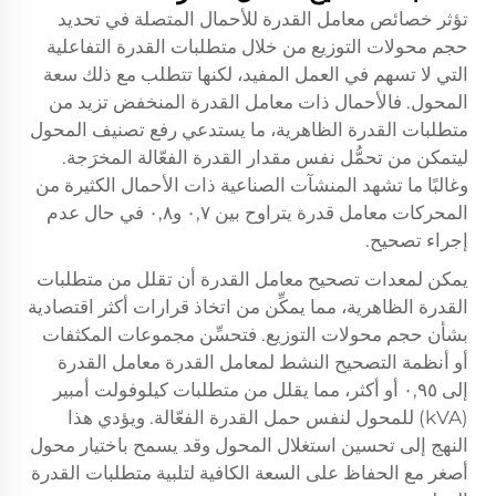
تؤثر خصائص معامل القدرة للأحمال المتصلة في تحديد
حجم محولات التوزيع من خلال متطلبات القدرة التفاعلية
التي لا تسهم في العمل المفيد، لكنها تتطلب مع ذلك سعة
المحول. فالأحمال ذات معامل القدرة المنخفض تزيد من
متطلبات القدرة الظاهرية، ما يستدعي رفع تصنيف المحول
ليتمكن من تحمُّل نفس مقدار القدرة الفعّالة المخرَجة.
وغالبًا ما تشهد المنشآت الصناعية ذات الأحمال الكثيرة من
المحركات معامل قدرة يتراوح بين ٠,٧ و٠,٨ في حال عدم
إجراء تصحيح.
يمكن لمعدات تصحيح معامل القدرة أن تقلل من متطلبات
القدرة الظاهرية، مما يمكِّن من اتخاذ قرارات أكثر اقتصادية
بشأن حجم محولات التوزيع. فتحسِّن مجموعات المكثفات
أو أنظمة التصحيح النشط لمعامل القدرة معامل القدرة
إلى ٠,٩٥ أو أكثر، مما يقلل من متطلبات كيلوفولت أمبير
(kVA) للمحول لنفس حمل القدرة الفعّالة. ويؤدي هذا
النهج إلى تحسين استغلال المحول وقد يسمح باختيار محول
أصغر مع الحفاظ على السعة الكافية لتلبية متطلبات القدرة