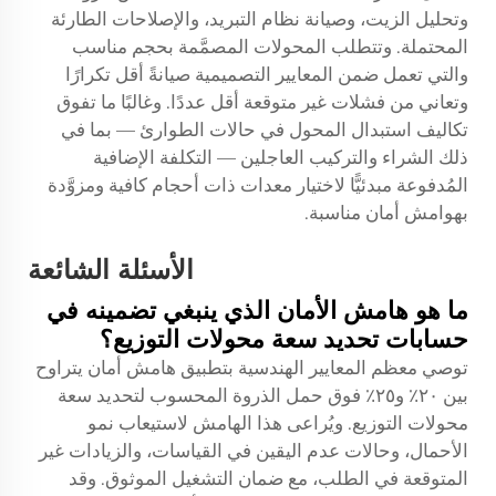
وتحليل الزيت، وصيانة نظام التبريد، والإصلاحات الطارئة
المحتملة. وتتطلب المحولات المصمَّمة بحجم مناسب
والتي تعمل ضمن المعايير التصميمية صيانةً أقل تكرارًا
وتعاني من فشلات غير متوقعة أقل عددًا. وغالبًا ما تفوق
تكاليف استبدال المحول في حالات الطوارئ — بما في
ذلك الشراء والتركيب العاجلين — التكلفة الإضافية
المُدفوعة مبدئيًّا لاختيار معدات ذات أحجام كافية ومزوَّدة
بهوامش أمان مناسبة.
الأسئلة الشائعة
ما هو هامش الأمان الذي ينبغي تضمينه في
حسابات تحديد سعة محولات التوزيع؟
توصي معظم المعايير الهندسية بتطبيق هامش أمان يتراوح
بين ٢٠٪ و٢٥٪ فوق حمل الذروة المحسوب لتحديد سعة
محولات التوزيع. ويُراعى هذا الهامش لاستيعاب نمو
الأحمال، وحالات عدم اليقين في القياسات، والزيادات غير
المتوقعة في الطلب، مع ضمان التشغيل الموثوق. وقد