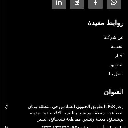
روابط مفيدة
عن شركتنا
الخدمة
أخبار
التطبيق
اتصل بنا
العنوان
رقم 168، الطريق الجنوبي السادس في منطقة بونان
الصناعية، منطقة يويتشينغ للتنمية الاقتصادية، مدينة
يويتشينغ، مدينة ونتشو، مقاطعة تشجيانغ، الصين
تيل／واتسأب／ويتشات
+86-13706771530