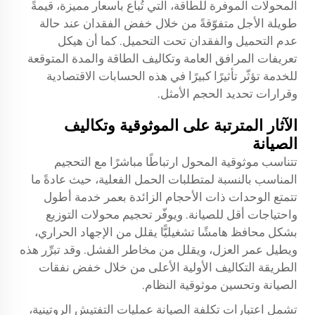
المحولات الموفرة للطاقة، التي تُباع بأسعار مميزة، قيمةً
طويلة الأجل متفوّقةً من خلال خفض الفقدان عند حالة
عدم التحميل والفقدان تحت التحميل. كما أن هيكل
تعريفات المرافق العامة وتكاليف الطاقة والمدة المتوقعة
للخدمة تؤثّر تأثيرًا كبيرًا في هذه الحسابات الاقتصادية
وقرارات تحديد الحجم الأمثل.
الآثار المترتبة على الموثوقية وتكاليف
الصيانة
تتناسب موثوقية المحول ارتباطًا مباشرًا مع التحجيم
المناسب بالنسبة لمتطلبات الحمل الفعلية، حيث عادةً ما
تتمتع الوحدات ذات الأحجام الزائدة بعمر خدمة أطول
واحتياجات أقل للصيانة. ويوفّر تحجيم محولات التوزيع
بشكل محافظ هامشًا تشغيليًّا يقلل من الإجهاد الحراري،
ويطيل عمر العزل، ويقلل من مخاطر الفشل. وقد تبرِّر هذه
الطريقة التكاليف الأولية الأعلى من خلال خفض نفقات
الصيانة وتحسين موثوقية النظام.
تشمل اعتبارات تكلفة الصيانة عمليات التفتيش الروتينية،