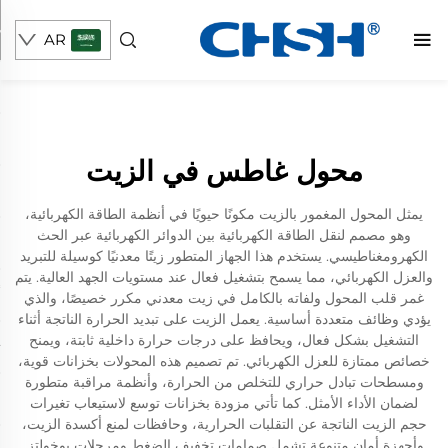
AR
محول غاطس في الزيت
يمثل المحول المغمور بالزيت مكونًا حيويًا في أنظمة الطاقة الكهربائية،
وهو مصمم لنقل الطاقة الكهربائية بين الدوائر الكهربائية عبر الحث
الكهرومغناطيسي. يستخدم هذا الجهاز المتطور زيتًا معدنيًا كوسيلة للتبريد
والعزل الكهربائي، مما يسمح بتشغيل فعال عند مستويات الجهد العالية. يتم
غمر قلب المحول ولفاته بالكامل في زيت معدني مكرر خصيصًا، والذي
يؤدي وظائف متعددة أساسية. يعمل الزيت على تبديد الحرارة الناتجة أثناء
التشغيل بشكل فعال، ويحافظ على درجات حرارة داخلية ثابتة، ويمنح
خصائص ممتازة للعزل الكهربائي. تم تصميم هذه المحولات بخزانات قوية،
ومسطحات تبادل حراري للتخلص من الحرارة، وأنظمة مراقبة متطورة
لضمان الأداء الأمثل. كما تأتي مزودة بخزانات توسع لاستيعاب تغيرات
حجم الزيت الناتجة عن التقلبات الحرارية، وحافظات لمنع أكسدة الزيت،
وأجهزة أمان متنوعة تشمل صمامات تخفيف الضغط ومرحلات بوخولتز.