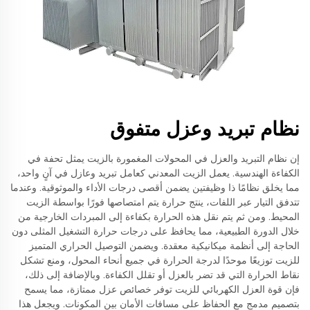
نظام تبريد وعزل متفوق
إن نظام التبريد والعزل في المحولات المغمورة بالزيت يمثل تحفة في
الكفاءة الهندسية. يعمل الزيت المعدني كعامل تبريد وعازل في آنٍ واحد،
مما يخلق نظامًا ذا وظيفتين يضمن أقصى درجات الأداء والموثوقية. وعندما
تتدفق التيار عبر اللفات، ينتج حرارة يتم امتصاصها فورًا بواسطة الزيت
المحيط. ومن ثم يتم نقل هذه الحرارة بكفاءة إلى المبردات الخارجية من
خلال الدورة الطبيعية، مما يحافظ على درجات حرارة التشغيل المثلى دون
الحاجة إلى أنظمة ميكانيكية معقدة. ويضمن التوصيل الحراري المتميز
للزيت توزيعًا موحدًا لدرجة الحرارة في جميع أنحاء المحول، ومنع تشكل
نقاط الحرارة التي قد تضر بالعزل أو تقلل الكفاءة. وبالإضافة إلى ذلك،
فإن قوة العزل الكهربائي للزيت توفر خصائص عزل ممتازة، مما يسمح
بتصميم مدمج مع الحفاظ على مسافات الأمان بين المكونات. ويجعل هذا