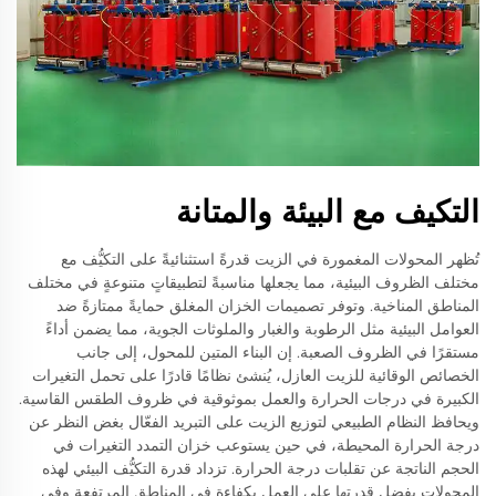
التكيف مع البيئة والمتانة
تُظهر المحولات المغمورة في الزيت قدرةً استثنائيةً على التكيُّف مع
مختلف الظروف البيئية، مما يجعلها مناسبةً لتطبيقاتٍ متنوعةٍ في مختلف
المناطق المناخية. وتوفر تصميمات الخزان المغلق حمايةً ممتازةً ضد
العوامل البيئية مثل الرطوبة والغبار والملوثات الجوية، مما يضمن أداءً
مستقرًا في الظروف الصعبة. إن البناء المتين للمحول، إلى جانب
الخصائص الوقائية للزيت العازل، يُنشئ نظامًا قادرًا على تحمل التغيرات
الكبيرة في درجات الحرارة والعمل بموثوقية في ظروف الطقس القاسية.
ويحافظ النظام الطبيعي لتوزيع الزيت على التبريد الفعّال بغض النظر عن
درجة الحرارة المحيطة، في حين يستوعب خزان التمدد التغيرات في
الحجم الناتجة عن تقلبات درجة الحرارة. تزداد قدرة التكيُّف البيئي لهذه
المحولات بفضل قدرتها على العمل بكفاءة في المناطق المرتفعة وفي