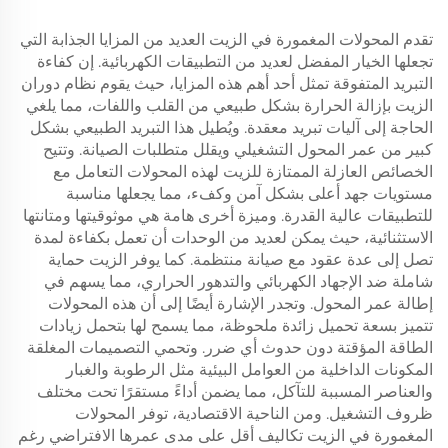
تقدم المحولات المغمورة في الزيت العديد من المزايا الجذابة التي
تجعلها الخيار المفضل لعديد من التطبيقات الكهربائية. إن كفاءة
التبريد المتفوقة تمثل أحد أهم هذه المزايا، حيث يقوم نظام دوران
الزيت بإزالة الحرارة بشكل طبيعي من القلب واللفات، مما يلغي
الحاجة إلى آليات تبريد معقدة. ويُطيل هذا التبريد الطبيعي بشكل
كبير من عمر المحول التشغيلي ويقلل متطلبات الصيانة. وتتيح
الخصائص العازلة الممتازة للزيت لهذه المحولات التعامل مع
مستويات جهد أعلى بشكل آمن وكفء، مما يجعلها مناسبة
للتطبيقات عالية القدرة. وميزة أخرى هامة هي موثوقيتها ومتانتها
الاستثنائية، حيث يمكن لعديد من الوحدات أن تعمل بكفاءة لمدة
تصل إلى عدة عقود مع صيانة منتظمة. كما يوفر الزيت حماية
شاملة ضد الإجهاد الكهربائي والتدهور الحراري، مما يسهم في
إطالة عمر المحول. وتجدر الإشارة أيضًا إلى أن هذه المحولات
تتميز بسعة تحميل زائدة ملحوظة، مما يسمح لها بتحمل زيادات
الطاقة المؤقتة دون حدوث أي ضرر. وتحمي التصميمات المغلقة
المكونات الداخلية من العوامل البيئية مثل الرطوبة والغبار
والعناصر المسببة للتآكل، مما يضمن أداءً مستقرًا تحت مختلف
ظروف التشغيل. ومن الناحية الاقتصادية، توفر المحولات
المغمورة في الزيت تكاليف أقل على مدى عمرها الافتراضي رغم