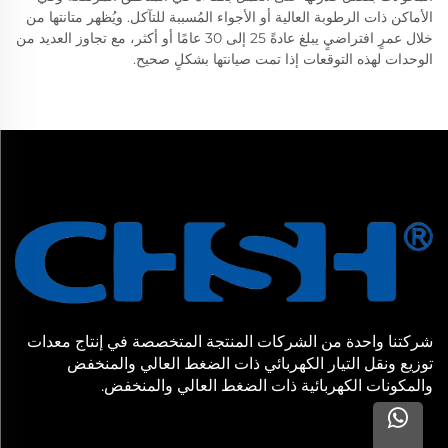
الأماكن ذات الرطوبة العالية أو الأجواء المُسببة للتآكل. ويُظهر متانتها من
خلال عمرٍ افتراضيٍ يبلغ عادةً 25 إلى 30 عامًا أو أكثر، مع تجاوز العديد من
الوحدات لهذه التوقعات إذا تمت صيانتها بشكلٍ صحيح.
شركتنا واحدة من الشركات المنتجة المتخصصة في إنتاج معدات
توزيع ونقل التيار الكهربائي ذات الضغط العالي والمنخفض
والمكونات الكهربائية ذات الضغط العالي والمنخفض.