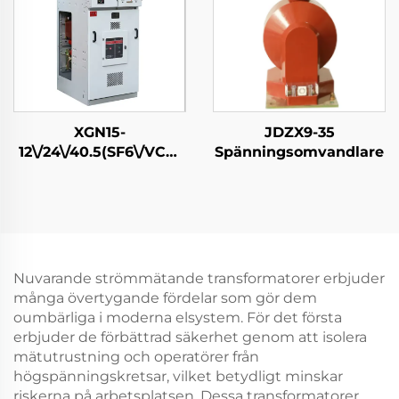
XGN15-
JDZX9-35
12\/24\/40.5(SF6\/VCB)
Spänningsomvandlare
KV Boxtyp Fix AC
Metallskyddad
Skruvutrustning
Nuvarande strömmätande transformatorer erbjuder
många övertygande fördelar som gör dem
oumbärliga i moderna elsystem. För det första
erbjuder de förbättrad säkerhet genom att isolera
mätutrustning och operatörer från
högspänningskretsar, vilket betydligt minskar
riskerna på arbetsplatsen. Dessa transformatorer