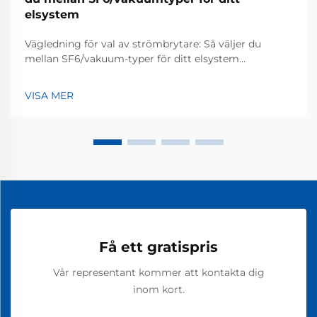
elsystem
Vägledning för val av strömbrytare: Så väljer du
mellan SF6/vakuum-typer för ditt elsystem
Strömbrytare är avgörande komponenter i elektriska
elsystem, som möjliggör säker avbrytning av
VISA MER
strömmen vid fel och skyddar både...
Få ett gratispris
Vår representant kommer att kontakta dig
inom kort.