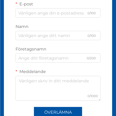
E-post
0/100
Namn
0/100
Företagsnamn
0/200
Meddelande
0/1000
ÖVERLÄMNA