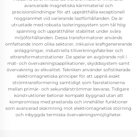
avancerade magnetiska kärnmaterial och
precisionslindningar för att upprätthålla exceptionell
noggrannhet vid varierande lastförhållanden. De är
utrustade med robusta isoleringssystem som tål hög
spänning och upprätthåller stabilitet under svåra
miljöförhållanden. Dessa transformatorer används
omfattande inom olika sektorer, inklusive kraftgenererande
anläggningar, industriella tillverkningsfabriker och
eltransformatorstationer. De spelar en avgörande roll i
mät- och övervakningsapplikationer, skyddssystem samt
övervakning av elkvalitet. Tekniken använder sofistikerade
elektromagnetiska principer för att uppnå exakt
strömtransformering samtidigt som fasrelationerna
mellan primär- och sekundärströmmar bevaras. Tidigare
konstruktioner betonar kompakt byggnad utan att
kompromissa med prestanda och innehåller funktioner
som avancerad skärmning mot elektromagnetisk störning
och inbyggda termiska övervakningsmöjligheter.