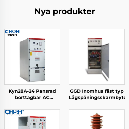
Nya produkter
Kyn28A-24 Pansrad
GGD Inomhus fäst typ
borttagbar AC
Lågspäningsskarmbyte
metallomhüllningskarmbyten