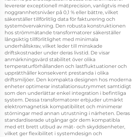
levererar exceptionell mätprecision, vanligtvis med
noggrannhetsnivåer på 0,1 % eller bättre, vilket
säkerställer tillförlitlig data för fakturering och
systemövervakning. Den robusta konstruktionen
hos strömmätande transformatorer säkerställer
långsiktig tillförlitlighet med minimala
underhållskrav, vilket leder till minskade
driftskostnader under deras livstid. De visar
anmärkningsvärd stabilitet över olika
temperaturförhållanden och lastfluktuationer och
upprätthåller konsekvent prestanda i olika
driftsmiljöer. Den kompakta designen hos moderna
enheter optimerar installationsutrymmet samtidigt
som den underlättar enkel integration i befintliga
system. Dessa transformatorer erbjuder utmärkt
elektromagnetisk kompatibilitet och minimerar
störningar med annan utrustning i närheten. Deras
standardiserade utgångar gör dem kompatibla
med ett brett utbud av mät- och skyddsenheter,
vilket ger flexibilitet i systemdesign och